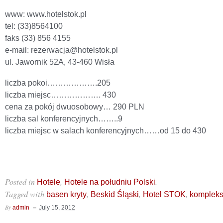
www: www.hotelstok.pl
tel: (33)8564100
faks (33) 856 4155
e-mail: rezerwacja@hotelstok.pl
ul. Jawornik 52A, 43-460 Wisła
liczba pokoi……………….205
liczba miejsc………………. 430
cena za pokój dwuosobowy… 290 PLN
liczba sal konferencyjnych……..9
liczba miejsc w salach konferencyjnych……od 15 do 430
Posted in
,
.
Hotele
Hotele na południu Polski
Tagged with
,
,
,
basen kryty
Beskid Śląski
Hotel STOK
komplek
By
admin
July 15, 2012