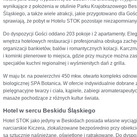
wynikające z położenia w otulinie Parku Krajobrazowego Bes
Śląskiego, a także wiele atrakcji, jakie przygotowano dla Gośc
sprawiają, że pobyt w Hotelu STOK pozostaje niezapomniany
Do dyspozycji Gości oddano 203 pokoje i 2 apartamenty. Ele
wnętrza hotelowych restauracji i profesjonalna obsługa zachę
organizacji bankietów, balów i romantycznych kolacji. Karczm
i kominki plenerowe to miejsca, gdzie przy muzyce można z
specjałów kuchni regionalnej i wyśmienitych dań z grilla.
W maju br. na powierzchni 450 mkw. otwarto kompleks odno
biologicznej SPA Botanica. W ofercie indywidualnie dobrane 
pielęgnacyjne twarzy i ciała, kąpiele, zabiegi aromaterapeuty
masaże pochodzące z różnych kultur świata.
Hotel w sercu Beskidu Śląskiego
Hotel STOK jako jedyny w Beskidach posiada własne wyciąg
narciarskie Kiczera, zlokalizowane bezpośrednio przy obiekci
są sztucznie naśnieżane, oświetlone i ratrakowane. Do dyspo