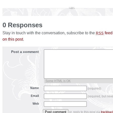
0 Responses
Stay in touch with the conversation, subscribe to the
feed
RSS
on this post
.
Post a comment
Some HTML is OK
Name
(required)
Email
(required, but nev
Web
or, reply to this post via
trackbac