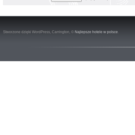
Stworzone dzięki WordPress,
Carrington
, ©
Najlepsze hotele w polsce
.