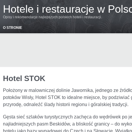
Hotele i restauracje w Pols
Opisy i rekomendacje najlepszych polskich hoteli i restauracji.
O STRONIE
Hotel STOK
Położony w malowniczej dolinie Jawornika, jednego ze źród
potoków Wisły, Hotel STOK to idealne miejsce, by podziwiać 
przyrodę, odnaleźć ślady historii regionu i góralskiej tradycji.
Gęsta sieć szlaków turystycznych zachęca do wędrówek po j
najładniejszych pasm Beskidów, a bliskość granicy – do wyko
hotelu jako bazy wypadowej do Czech i na Słowację. Wyjątk