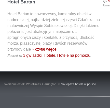
Hotel Bartan
S
Nove
Hotel Bartan to nowoczesny, kameralny obiekt w
nadmorskiej, najbardziej zielonej części Gdańska, na
malowniczej Wyspie Sobieszewskiej. Dzięki takiemu
położeniu jest atrakcyjnym miejscem dla
spragnionych ciszy i kontaktu z przyrodą. Bliskość
morza, piaszczystej plaży i dwóch rezerwatów
przyrody daje
» czytaj więcej
Posted in
,
,
.
3 gwiazdki
Hotele
Hotele na pomorzu
Stworzone dzięki WordPress,
Carrington
, ©
Najlepsze hotele w polsce
.