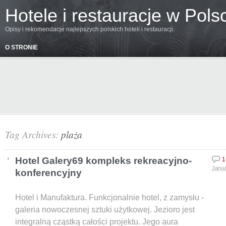
Hotele i restauracje w Pols
Opisy i rekomendacje najlepszych polskich hoteli i restauracji.
O STRONIE
Tag Archives:
plaża
Hotel Galery69 kompleks rekreacyjno-
1
Janua
konferencyjny
Hotel i Manufaktura. Funkcjonalnie hotel, z zamysłu -
galeria nowoczesnej sztuki użytkowej. Jezioro jest
integralną cząstką całości projektu. Jego aura