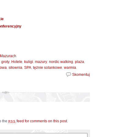
kie
onferencyjny
.
i Mazurach
,
,
,
,
,
,
,
groty
Hotele
kuligi
mazury
nordic walking
plaża
,
,
,
,
.
kowa
siłownia
SPA
tężnie solankowe
warmia
Skomentuj
to the
feed for comments on this post
.
RSS