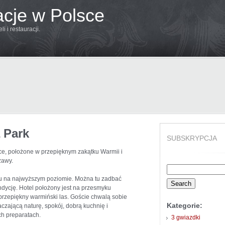
acje w Polsce
 i restauracji.
 Park
SUBSKRYPCJA
e, położone w przepięknym zakątku Warmii i
zawy.
Search
for:
rtu na najwyższym poziomie. Można tu zadbać
kondycję. Hotel położony jest na przesmyku
 przepiękny warmiński las. Goście chwalą sobie
Kategorie:
taczającą naturę, spokój, dobrą kuchnię i
ch preparatach.
3 gwiazdki