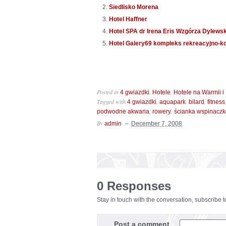
Siedlisko Morena
Hotel Haffner
Hotel SPA dr Irena Eris Wzgórza Dylews
Hotel Galery69 kompleks rekreacyjno-k
Posted in
,
,
4 gwiazdki
Hotele
Hotele na Warmii 
Tagged with
,
,
,
4 gwiazdki
aquapark
bilard
fitness
,
,
podwodne akwaria
rowery
ścianka wspinacz
By
admin
December 7, 2008
0 Responses
Stay in touch with the conversation, subscribe 
Post a comment