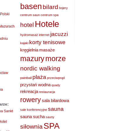
basen
bilard
bojery
Polski
centrum saun
centrum spa
Hotele
hotel
 Mazurach
jacuzzi
hydromasaż
internet
udniu
korty tenisowe
kajaki
kręgielnia
masaże
mazury
morze
nordic walking
rocław
plaża
paintball
przeciwprąd
przystań wodna
quady
ma
rekreacja
restauracja
rowery
sala bilardowa
arze:
sauna
sale konferencyjne
ha Sankt
sauna sucha
sauny
Hotel
SPA
siłownia