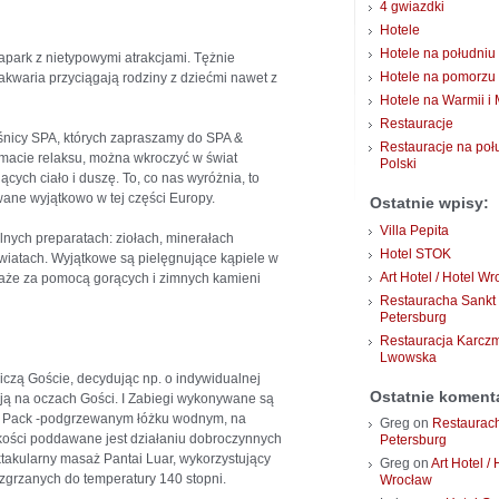
4 gwiazdki
Hotele
Hotele na południu 
park z nietypowymi atrakcjami. Tężnie
Hotele na pomorzu
kwaria przyciągają rodziny z dziećmi nawet z
Hotele na Warmii i
Restauracje
ośnicy SPA, których zapraszamy do SPA &
Restauracje na poł
imacie relaksu, można wkroczyć w świat
Polski
ch ciało i duszę. To, co nas wyróżnia, to
wane wyjątkowo w tej części Europy.
Ostatnie wpisy:
Villa Pepita
lnych preparatach: ziołach, minerałach
Hotel STOK
 kwiatach. Wyjątkowe są pielęgnujące kąpiele w
Art Hotel / Hotel W
saże za pomocą gorących i zimnych kamieni
Restauracha Sankt
Petersburg
Restauracja Karcz
Lwowska
niczą Goście, decydując np. o indywidualnej
Ostatnie koment
ją na oczach Gości. I Zabiegi wykonywane są
ft Pack -podgrzewanym łóżku wodnym, na
Greg
on
Restaurac
żkości poddawane jest działaniu dobroczynnych
Petersburg
ktakularny masaż Pantai Luar, wykorzystujący
Greg
on
Art Hotel / 
zgrzanych do temperatury 140 stopni.
Wrocław