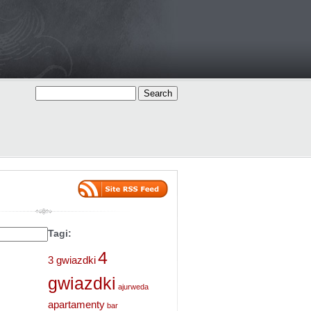
Tagi:
4
3 gwiazdki
gwiazdki
ajurweda
apartamenty
bar