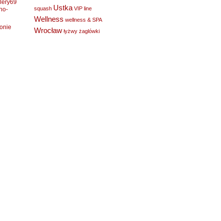
lery69
Ustka
squash
VIP line
no-
Wellness
wellness & SPA
ronie
Wrocław
łyżwy
żaglówki