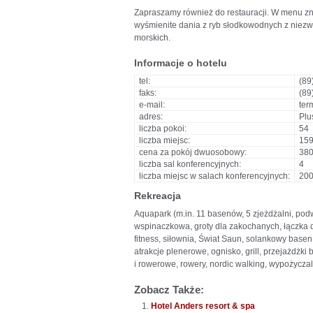
Zapraszamy również do restauracji. W menu znaj
wyśmienite dania z ryb słodkowodnych z niezwy
morskich.
Informacje o hotelu
tel:
(89
faks:
(89
e-mail:
ter
adres:
Plu
liczba pokoi:
54
liczba miejsc:
15
cena za pokój dwuosobowy:
380
liczba sal konferencyjnych:
4
liczba miejsc w salach konferencyjnych:
20
Rekreacja
Aquapark (m.in. 11 basenów, 5 zjeżdżalni, po
wspinaczkowa, groty dla zakochanych, łączka d
fitness, siłownia, Świat Saun, solankowy basen 
atrakcje plenerowe, ognisko, grill, przejażdżki 
i rowerowe, rowery, nordic walking, wypożycza
Zobacz Także:
Hotel Anders resort & spa