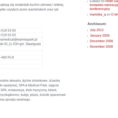
Łukasz
on
Hotel Ga
dują się smakołyki kuchni zdrowej i lekkiej,
kompleks rekreacyj
konferencyjny
kle czystych jezior warmińskich oraz ryb
mariolka_q
on
O st
Archiwum:
July 2012
) 519 53 00
) 519 53 03
January 2009
mymedical@warmiapark.pl
December 2008
ski 91,11-034 gm. Stawiguda
November 2008
9
-460 PLN
0
dwodne akwaria, tężnie solankowe, ścianka
o opalania), SPA & Medical Park, zajęcia
SPA, restauracja, klub muzyczny, bilard,
bryczką/konno, kuligi, plaża, ścieżki spacerowe
lnia sprzętu wodnego.