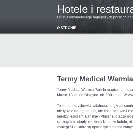
Hotele i restaur
Opisy i rekomendacje najlepszych polskich hoteli
O STRONIE
Termy Medical Warmia
Termy Medical Warmia Park to magiczne miejsc
Mazur, 18 km od Olsztyna, ok. 180 km od Wars
To kompleks zdrowia, witalności, piękna i spo
nie tylko o urodę i relaks, ale też o zdrowie i 
między jeziorami Łańskie i Pluszne, otacza go
szczególnie ciepły, rodzinny klimat w hotelu, o
zabiegi SPA, które są oparte tylko na naturalny