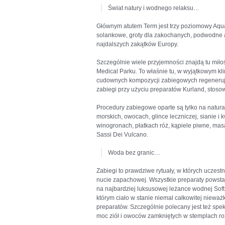
Świat natury i wodnego relaksu…
Głównym atutem Term jest trzy poziomowy Aqua
solankowe, groty dla zakochanych, podwodne a
najdalszych zakątków Europy.
Szczególnie wiele przyjemności znajdą tu mił
Medical Parku. To właśnie tu, w wyjątkowym kl
cudownych kompozycji zabiegowych regenerujący
zabiegi przy użyciu preparatów Kurland, stoso
Procedury zabiegowe oparte są tylko na natura
morskich, owocach, glince leczniczej, sianie i
winogronach, płatkach róż, kąpiele piwne, ma
Sassi Dei Vulcano.
Woda bez granic…
Zabiegi to prawdziwe rytuały, w których uczest
nucie zapachowej. Wszystkie preparaty powsta
na najbardziej luksusowej leżance wodnej So
którym ciało w stanie niemal całkowitej niewa
preparatów. Szczególnie polecany jest też spe
moc ziół i owoców zamkniętych w stemplach ro