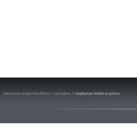
Stworzone dzięki WordPress,
Carrington
, ©
Najlepsze hotele w polsce
.