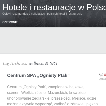
Hotele i restauracje w Pols
Opisy i rekomendacje najlepszych polskich hoteli i restauracji.
O STRONIE
Tag Archives:
wellness & SPA
Centrum SPA „Ognisty Ptak”
S
Janua
Centrum „Ognisty Ptak”, zatopione w bajkowej
scenerii Wielkich Jezior Mazurskich, to swoiste
uhonorowanie żeglarskiej przeszłości. Miejsce, gdzie
można aktywnie wypocząć, zadbać o zdrowie i piękno