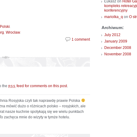
Łukasz
on
Hotel Ga
kompleks rekreacyj
konferencyjny
mariolka_q
on
O st
.
Polski
Archiwum:
,
.
urg
Wrocław
July 2012
1 comment
January 2009
December 2008
November 2008
to the
feed for comments on this post
.
RSS
hnia Rosyjska czyli tak naprawdę prawie Polska
na mówić dużo o różnicach polsko – rosyjskich, ale
rat nasze kuchnie spotykają się we wielu punktach
o zachęca mnie do wizyty w tymże hotelu.