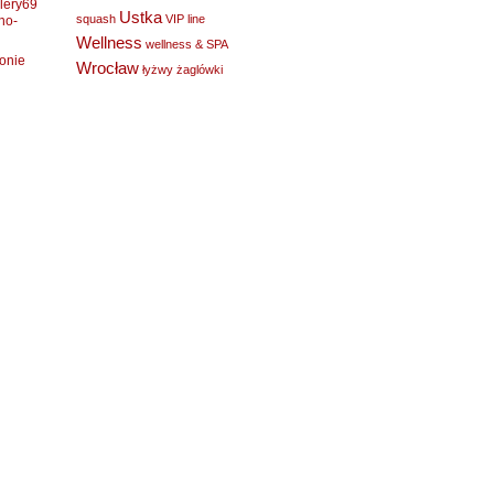
lery69
Ustka
squash
VIP line
no-
Wellness
wellness & SPA
ronie
Wrocław
łyżwy
żaglówki