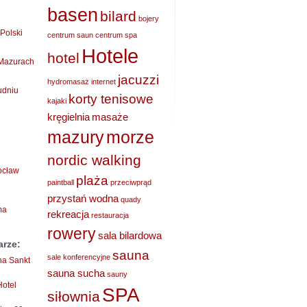
basen
bilard
bojery
Polski
centrum saun
centrum spa
Hotele
hotel
 Mazurach
jacuzzi
hydromasaż
internet
udniu
korty tenisowe
kajaki
kręgielnia
masaże
mazury
morze
nordic walking
rocław
plaża
paintball
przeciwprąd
przystań wodna
quady
ma
rekreacja
restauracja
rowery
sala bilardowa
arze:
sauna
sale konferencyjne
ha Sankt
sauna sucha
sauny
Hotel
SPA
siłownia