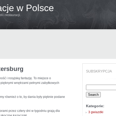
acje w Polsce
 i restauracji.
tersburg
SUBSKRYPCJA
ość i rosyjską fantazję. To miejsce o
 z pięknymi wnętrzami pełnymi zabytkowych
Search
for:
iśmy również o to, by dania były pięknie podane
Kategorie:
rami przez cztery dni w tygodniu grają dla
3 gwiazdki
 skoczne kazaczoki.