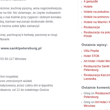
4 gwiazdki
Hotele
ścinne; kuchnię pyszną, wina najprzedniejsze,
Hotele na południu 
one na lód. Nic dziwnego, że często rozbawieni
Hotele na pomorzu
ą u nas Kalinki przy cygarze i dobrym koniaku
lubią, barman wyczaruje doskonałe drinki,
Hotele na Warmii i
 można sobie tylko zamarzyć.
Restauracje
Restauracje na poł
ej, pachnącej k herbaty, parzonej w rosyj-
Polski
iturami.
Ostatnie wpisy:
a www.sanktpetersburg.pl
Villa Pepita
Hotel STOK
14/15 50-117 Wrocław
Art Hotel / Hotel W
Restauracha Sankt
Petersburg
Restauracja Karcz
hni rosyjskiej
Lwowska
mocno zmrożonych wódek
imatyzowany, przez cztery dni w tygodniu
Ostatnie koment
twarcia: od 12 do ostatniego Gościa
Greg
on
Restaurac
Petersburg
Greg
on
Art Hotel / 
Wrocław