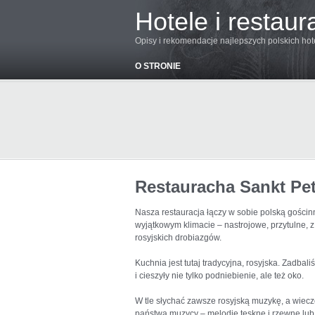
Hotele i restaur
Opisy i rekomendacje najlepszych polskich hoteli
O STRONIE
Restauracha Sankt Pe
Nasza restauracja łączy w sobie polską gościnn
wyjątkowym klimacie – nastrojowe, przytulne,
rosyjskich drobiazgów.
Kuchnia jest tutaj tradycyjna, rosyjska. Zadbal
i cieszyły nie tylko podniebienie, ale też oko.
W tle słychać zawsze rosyjską muzykę, a wieczo
państwa muzycy – melodie tęskne i rzewne lub