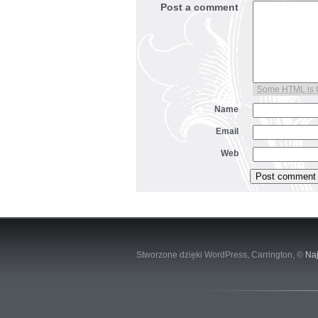
Post a comment
Some HTML is
Name
Email
Web
Stworzone dzięki WordPress,
Carrington
, ©
Naj