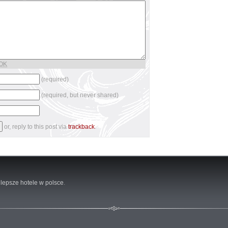
 OK
(required)
(required, but never shared)
or, reply to this post via
trackback
.
lepsze hotele w polsce
.