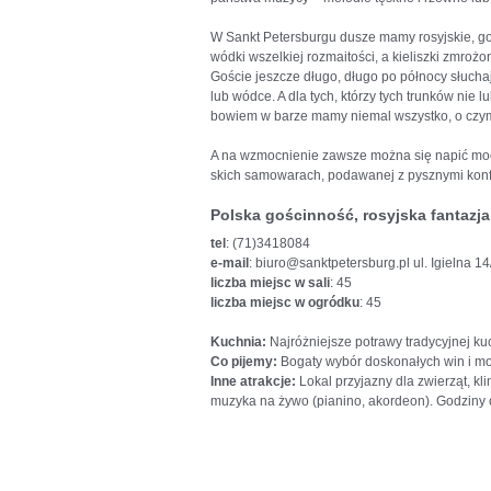
W Sankt Petersburgu dusze mamy rosyjskie, go
wódki wszelkiej rozmaitości, a kieliszki zmroż
Goście jeszcze długo, długo po północy słuchaj
lub wódce. A dla tych, którzy tych trunków nie 
bowiem w barze mamy niemal wszystko, o czym
A na wzmocnienie zawsze można się napić mocn
skich samowarach, podawanej z pysznymi konf
Polska gościnność, rosyjska fantazj
tel
: (71)3418084
e-mail
: biuro@sanktpetersburg.pl ul. Igielna 
liczba miejsc w sali
: 45
liczba miejsc w ogródku
: 45
Kuchnia:
Najróżniejsze potrawy tradycyjnej kuc
Co pijemy:
Bogaty wybór doskonałych win i 
Inne atrakcje:
Lokal przyjazny dla zwierząt, kl
muzyka na żywo (pianino, akordeon). Godziny o