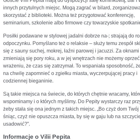
Goście Villi Pepita mają do dyspozycji salę kominkową, bar i 
innych przytulnych miejsc. Mogą zagrać w bilard, zorganizowa
skorzystać z biblioteki. Można też przygotować konferencję,
seminarium, szkolenie albo firmowe czy towarzyskie spotkani
Posiłki podawane w stylowej jadalni dobrze na-; strajają do r
odpoczynku. Pomyślano też o relaksie – służy temu zespół sk
się z sauny suchej, mokrej, łaźni parowej i jacuzzi. Za oknami
zmieniają się pory roku, a w jej wnętrzach nie możemy oprzeć
wrażeniu, że czas się zatrzymał. To wspaniała sposobność, ż
na chwilę zapomnieć o zgiełku miasta, wyczerpującej pracy i
codziennej bieganinie.
Są takie miejsca na świecie, do których chętnie wracamy, któr
wspominamy i o których myślimy. Do Pepity wystarczy raz prz
żeby stała się ona jednym z takich miejsc. „Bo czyż dom Twój 
śniąc, czyż nie opuszcza miasta, by się w gaju lub na szczyc
usadowić?”.
Informacje o Vilii Pepita