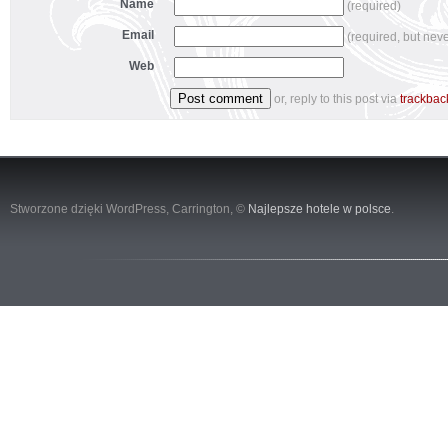
Name
(required)
Email
(required, but nev
Web
or, reply to this post via
trackbac
Stworzone dzięki WordPress,
Carrington
, ©
Najlepsze hotele w polsce
.