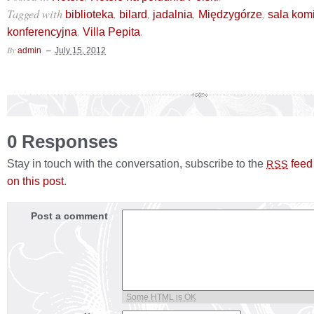
Tagged with
,
,
,
,
biblioteka
bilard
jadalnia
Międzygórze
sala kom
,
.
konferencyjna
Villa Pepita
By
admin
July 15, 2012
0 Responses
Stay in touch with the conversation, subscribe to the
feed
RSS
on this post
.
Post a comment
Some HTML is OK