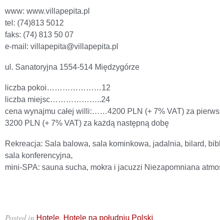
www: www.villapepita.pl
tel: (74)813 5012
faks: (74) 813 50 07
e-mail: villapepita@villapepita.pl
ul. Sanatoryjna 1554-514 Międzygórze
liczba pokoi…………………12
liczba miejsc………………..24
cena wynajmu całej willi:……4200 PLN (+ 7% VAT) za pierws
3200 PLN (+ 7% VAT) za każdą następną dobę
Rekreacja: Sala balowa, sala kominkowa, jadalnia, bilard, bibl
sala konferencyjna,
mini-SPA: sauna sucha, mokra i jacuzzi Niezapomniana atmos
Posted in
,
.
Hotele
Hotele na południu Polski