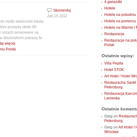
4 gwiazdki
Hotele
Skomentuj
Hotele na południu 
July 14, 2012
Hotele na pomorzu
to motto właścicieli lokalu
tóre posiada około 80
Hotele na Warmii i
ch lożach serwowane są
Restauracje
ów Wschodnich potrawy fir­
Restauracje na poł
taj więcej
Polski
.
niu Polski
Ostatnie wpisy:
Villa Pepita
Hotel STOK
Art Hotel / Hotel W
Restauracha Sankt
Petersburg
Restauracja Karcz
Lwowska
Ostatnie koment
Greg
on
Restaurac
Petersburg
Greg
on
Art Hotel / 
Wrocław