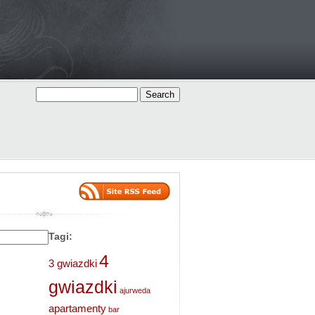
Tagi:
4
3 gwiazdki
gwiazdki
ajurweda
apartamenty
bar