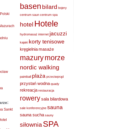
basen
bilard
bojery
Polski
centrum saun
centrum spa
Hotele
hotel
 Mazurach
jacuzzi
hydromasaż
internet
udniu
korty tenisowe
kajaki
kręgielnia
masaże
mazury
morze
nordic walking
rocław
plaża
paintball
przeciwprąd
przystań wodna
quady
ma
rekreacja
restauracja
rowery
sala bilardowa
arze:
sauna
sale konferencyjne
ha Sankt
sauna sucha
sauny
Hotel
SPA
siłownia