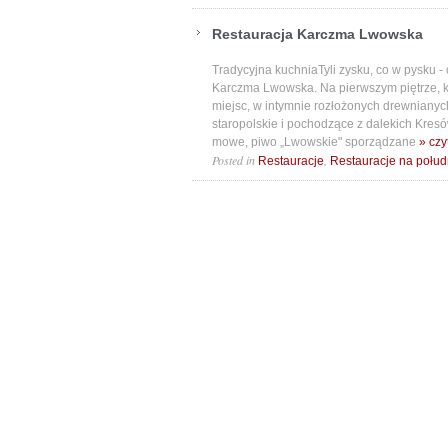
Restauracja Karczma Lwowska
Tradycyjna kuchniaTyli zysku, co w pysku - o
Karczma Lwowska. Na pierwszym piętrze, k
miejsc, w intymnie rozłożo­nych drewniany
staropolskie i pocho­dzące z dalekich Kres
mowe, piwo „Lwowskie" sporządzane
» czy
Posted in
,
Restauracje
Restauracje na połud