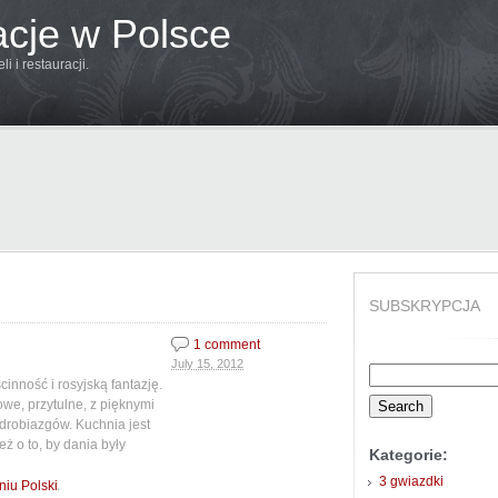
acje w Polsce
 i restauracji.
SUBSKRYPCJA
1 comment
July 15, 2012
Search
inność i rosyjską fantazję.
for:
owe, przytulne, z pięknymi
drobiazgów. Kuchnia jest
eż o to, by dania były
Kategorie:
3 gwiazdki
.
niu Polski