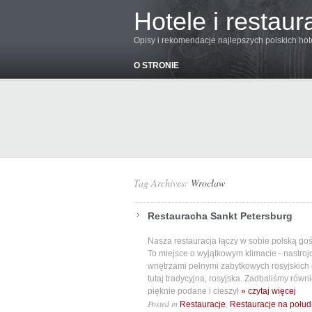
Hotele i restaur
Opisy i rekomendacje najlepszych polskich hoteli
O STRONIE
Tag Archives:
Wrocław
Restauracha Sankt Petersburg
Nasza restauracja łączy w sobie polską gośc
To miejsce o wyjątkowym klimacie - nastroj
wnętrzami pełnymi zabytkowych rosyjskich 
tutaj tradycyjna, rosyjska. Zadbaliśmy równi
pięknie podane i cieszył
» czytaj więcej
Posted in
,
Restauracje
Restauracje na połud