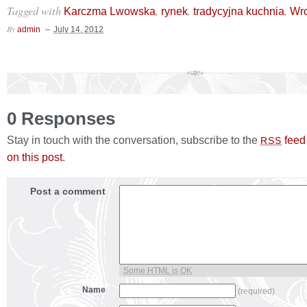
Tagged with
,
,
,
Karczma Lwowska
rynek
tradycyjna kuchnia
Wr
By
admin
July 14, 2012
0 Responses
Stay in touch with the conversation, subscribe to the
feed
RSS
on this post
.
Post a comment
Some HTML is OK
Name
(required)