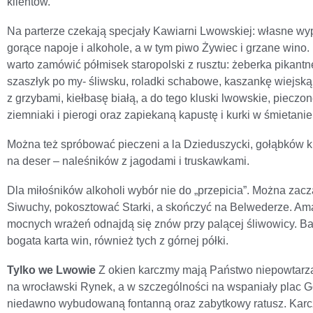
klien­tów.
Na parterze czekają specjały Kawiarni Lwow­skiej: własne wyp
gorące napoje i alkohole, a w tym piwo Żywiec i grzane wino
warto zamówić półmisek staropolski z rusztu: żeber­ka pikantn
szaszłyk po my- śliwsku, roladki schabowe, kaszan­kę wiejską
z grzybami, kieł­basę białą, a do tego kluski lwowskie, pieczo
ziemniaki i pierogi oraz za­piekaną kapustę i kurki w śmietanie
Można też spróbować pieczeni a la Dzieduszycki, gołąbków k
na deser – naleśników z jagodami i truskawkami.
Dla miłośników alkoholi wybór nie do „przepicia”. Można zac
Siwuchy, pokosztować Starki, a skończyć na Bel­wederze. Am
moc­nych wrażeń odnajdą się znów przy palącej śliwo­wicy. B
bogata kar­ta win, również tych z górnej półki.
Tylko we Lwowie
Z okien karczmy mają Państwo niepowtarz
na wrocławski Ry­nek, a w szczególności na wspaniały plac G
niedawno wybudowaną fontanną oraz zabytkowy ratusz. Kar