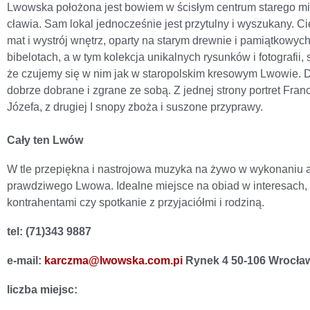
Lwowska położona jest bowiem w ści­słym centrum starego m
cławia. Sam lokal jednocześnie jest przytulny i wyszukany. Ci
mat i wystrój wnętrz, oparty na sta­rym drewnie i pamiątkowyc
bibelotach, a w tym kolekcja unikalnych rysunków i fotografii, 
że czujemy się w nim jak w staropolskim kresowym Lwowie. 
dobrze dobrane i zgrane ze sobą. Z jednej stro­ny portret Fran
Józefa, z drugiej I snopy zboża i suszone przyprawy.
Cały ten Lwów
W tle przepiękna i nastrojowa muzy­ka na żywo w wykonaniu a
prawdziwego Lwowa. Idealne miej­sce na obiad w interesach, 
kontrahentami czy spotkanie z przy­jaciółmi i rodziną.
tel: (71)343 9887
e-mail:
karczma@lwowska.com.pi
Rynek 4 50-106 Wrocła
liczba miejsc: