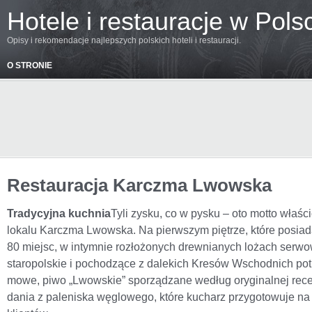
Hotele i restauracje w Pols
Opisy i rekomendacje najlepszych polskich hoteli i restauracji.
O STRONIE
Restauracja Karczma Lwowska
Tradycyjna kuchnia
Tyli zysku, co w pysku – oto motto właści
lokalu Karczma Lwowska. Na pierwszym piętrze, które posiad
80 miejsc, w intymnie rozłożo­nych drewnianych lożach serw
staropolskie i pocho­dzące z dalekich Kresów Wschodnich potr
mowe, piwo „Lwowskie” sporządzane według ory­ginalnej rece
dania z paleniska węglo­wego, które kucharz przy­gotowuje n