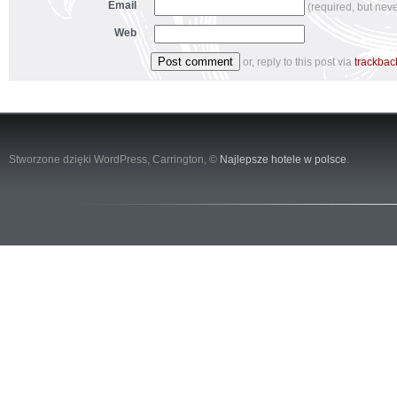
Email
(required, but nev
Web
or, reply to this post via
trackbac
Stworzone dzięki WordPress,
Carrington
, ©
Najlepsze hotele w polsce
.