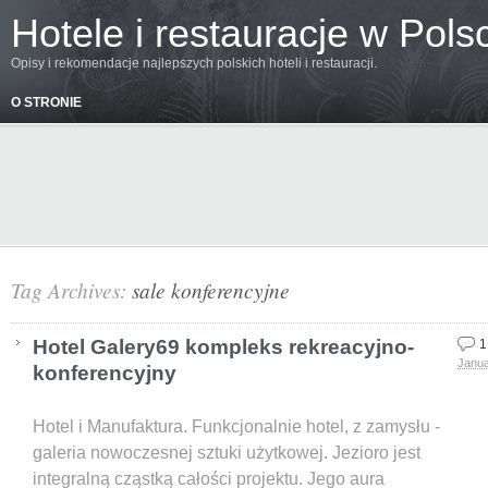
Hotele i restauracje w Pols
Opisy i rekomendacje najlepszych polskich hoteli i restauracji.
O STRONIE
Tag Archives:
sale konferencyjne
Hotel Galery69 kompleks rekreacyjno-
1
Janua
konferencyjny
Hotel i Manufaktura. Funkcjonalnie hotel, z zamysłu -
galeria nowoczesnej sztuki użytkowej. Jezioro jest
integralną cząstką całości projektu. Jego aura