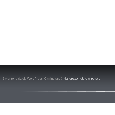
Stworzone dzięki WordPress,
Carrington
, ©
Najlepsze hotele w polsce
.