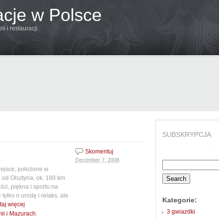
acje w Polsce
 i restauracji.
SUBSKRYPCJA
Skomentuj
December 7, 2008
Search
ejsce, położone w
for:
 od Olsztyna, ok. 180 km
ci, piękna i sportu na
ylko o urodę i relaks, ale
Kategorie:
taj więcej
3 gwiazdki
.
ii i Mazurach