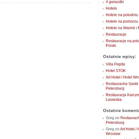
4 gwiazdki
Hotele
Hotele na południu 
Hotele na pomorzu
Hotele na Warmii i
Restauracje
Restauracje na poł
Polski
Ostatnie wpisy:
Villa Pepita
Hotel STOK
Art Hotel / Hotel W
Restauracha Sankt
Petersburg
Restauracja Karcz
Lwowska
Ostatnie koment
Greg
on
Restaurac
Petersburg
Greg
on
Art Hotel / 
Wrocław