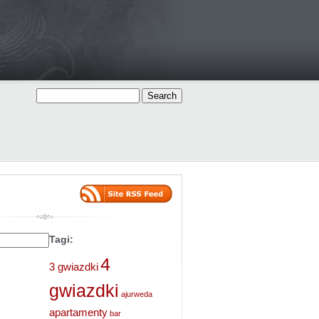
Tagi:
4
3 gwiazdki
gwiazdki
ajurweda
apartamenty
bar