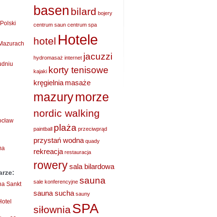
basen
bilard
bojery
Polski
centrum saun
centrum spa
Hotele
hotel
 Mazurach
jacuzzi
hydromasaż
internet
udniu
korty tenisowe
kajaki
kręgielnia
masaże
mazury
morze
nordic walking
rocław
plaża
paintball
przeciwprąd
przystań wodna
quady
ma
rekreacja
restauracja
rowery
sala bilardowa
arze:
sauna
sale konferencyjne
ha Sankt
sauna sucha
sauny
Hotel
SPA
siłownia