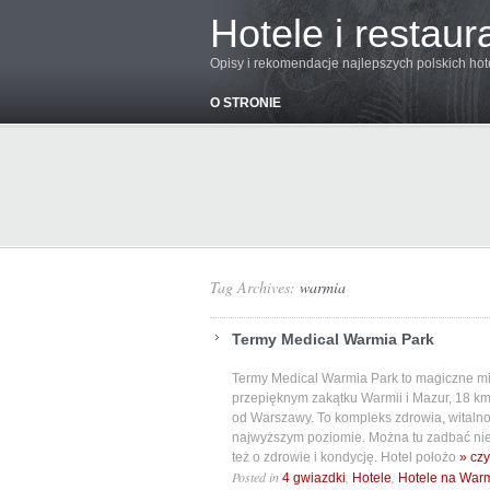
Hotele i restaur
Opisy i rekomendacje najlepszych polskich hoteli
O STRONIE
Tag Archives:
warmia
Termy Medical Warmia Park
Termy Medical Warmia Park to magiczne mi
przepięknym zakątku Warmii i Mazur, 18 km
od Warszawy. To kompleks zdrowia, witalnoś
najwyższym poziomie. Można tu zadbać nie t
też o zdrowie i kondycję. Hotel położo
» czy
Posted in
,
,
4 gwiazdki
Hotele
Hotele na Warm