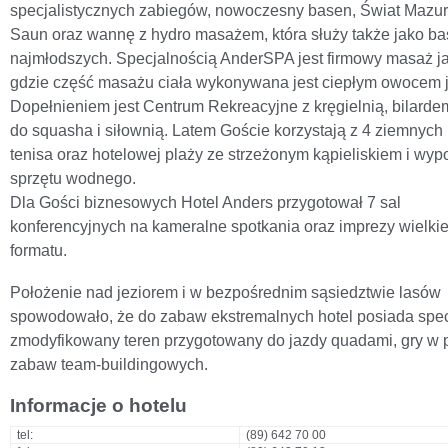
specjalistycznych zabiegów, nowoczesny basen, Świat Mazur
Saun oraz wannę z hydro masażem, która służy także jako ba
najmłodszych. Specjalnością AnderSPA jest firmowy masaż j
gdzie część masażu ciała wykonywana jest ciepłym owocem j
Dopełnieniem jest Centrum Rekreacyjne z kręgielnią, bilarde
do squasha i siłownią. Latem Goście korzystają z 4 ziemnych
tenisa oraz hotelowej plaży ze strzeżonym kąpieliskiem i wyp
sprzętu wodnego.
Dla Gości biznesowych Hotel Anders przygotował 7 sal
konferencyjnych na kameralne spotkania oraz imprezy wielki
formatu.
Położenie nad jeziorem i w bezpośrednim sąsiedztwie lasów
spowodowało, że do zabaw ekstremalnych hotel posiada spec
zmodyfikowany teren przygotowany do jazdy quadami, gry w pa
zabaw team-buildingowych.
Informacje o hotelu
tel:
(89) 642 70 00