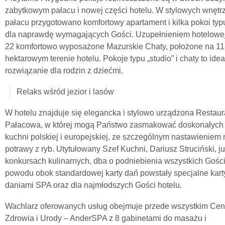
zabytkowym pałacu i nowej części hotelu. W stylowych wnętr
pałacu przygotowano komfortowy apartament i kilka pokoi typu
dla naprawdę wymagających Gości. Uzupełnieniem hotelowej
22 komfortowo wyposażone Mazurskie Chaty, położone na 11
hektarowym terenie hotelu. Pokoje typu „studio” i chaty to ide
rozwiązanie dla rodzin z dziećmi.
Relaks wśród jezior i lasów
W hotelu znajduje się elegancka i stylowo urządzona Restaur
Pałacowa, w której mogą Państwo zasmakować doskonałych
kuchni polskiej i europejskiej, ze szczególnym nastawieniem 
potrawy z ryb. Utytułowany Szef Kuchni, Dariusz Struciński, ju
konkursach kulinarnych, dba o podniebienia wszystkich Gości
powodu obok standardowej karty dań powstały specjalne kart
daniami SPA oraz dla najmłodszych Gości hotelu.
Wachlarz oferowanych usług obejmuje przede wszystkim Cen
Zdrowia i Urody – AnderSPA z 8 gabinetami do masażu i