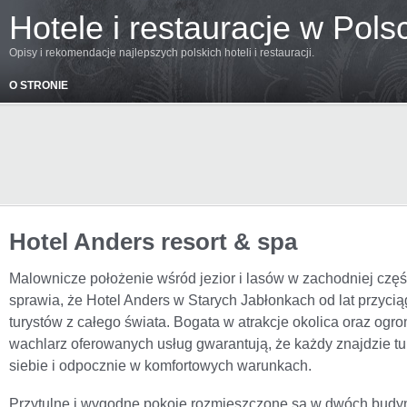
Hotele i restauracje w Pols
Opisy i rekomendacje najlepszych polskich hoteli i restauracji.
O STRONIE
Hotel Anders resort & spa
Malownicze położenie wśród jezior i lasów w zachodniej czę
sprawia, że Hotel Anders w Starych Jabłonkach od lat przyci
turystów z całego świata. Bogata w atrakcje okolica oraz ogr
wachlarz oferowanych usług gwarantują, że każdy znajdzie tu
siebie i odpocznie w komfortowych warunkach.
Przytulne i wygodne pokoje rozmieszczone są w dwóch budy