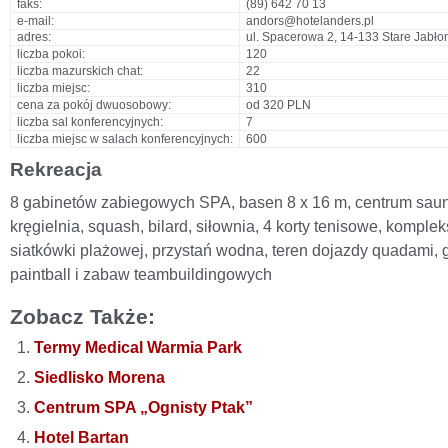
faks:
(89) 642 70 13
e-mail:
andors@hotelanders.pl
adres:
ul. Spacerowa 2, 14-133 Stare Jabło
liczba pokoi:
120
liczba mazurskich chat:
22
liczba miejsc:
310
cena za pokój dwuosobowy:
od 320 PLN
liczba sal konferencyjnych:
7
liczba miejsc w salach konferencyjnych:
600
Rekreacja
8 gabinetów zabiegowych SPA, basen 8 x 16 m, centrum saun
kręgielnia, squash, bilard, siłownia, 4 korty tenisowe, komple
siatkówki plażowej, przystań wodna, teren dojazdy quadami, 
paintball i zabaw teambuildingowych
Zobacz Także:
Termy Medical Warmia Park
Siedlisko Morena
Centrum SPA „Ognisty Ptak”
Hotel Bartan