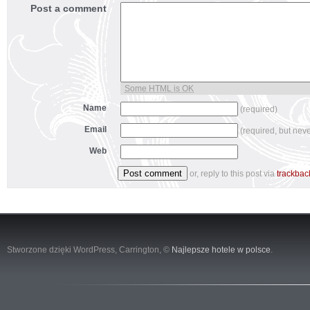
Post a comment
Some HTML is OK
Name
(required)
Email
(required, but nev
Web
or, reply to this post via
trackbac
Stworzone dzięki WordPress,
Carrington
, ©
Najlepsze hotele w polsce
.