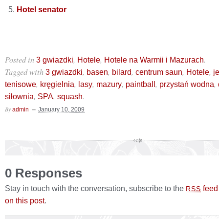
Hotel senator
Posted in
,
,
.
3 gwiazdki
Hotele
Hotele na Warmii i Mazurach
Tagged with
,
,
,
,
,
3 gwiazdki
basen
bilard
centrum saun
Hotele
j
,
,
,
,
,
,
tenisowe
kręgielnia
lasy
mazury
paintball
przystań wodna
,
,
.
siłownia
SPA
squash
By
admin
January 10, 2009
0 Responses
Stay in touch with the conversation, subscribe to the
feed
RSS
on this post
.