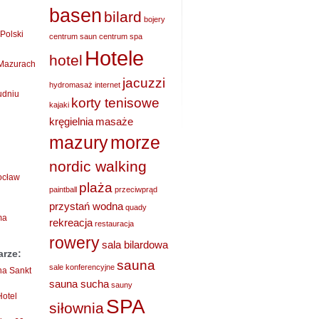
basen
bilard
bojery
Polski
centrum saun
centrum spa
Hotele
hotel
 Mazurach
jacuzzi
hydromasaż
internet
udniu
korty tenisowe
kajaki
kręgielnia
masaże
mazury
morze
nordic walking
rocław
plaża
paintball
przeciwprąd
przystań wodna
quady
ma
rekreacja
restauracja
rowery
sala bilardowa
arze:
sauna
sale konferencyjne
ha Sankt
sauna sucha
sauny
Hotel
SPA
siłownia