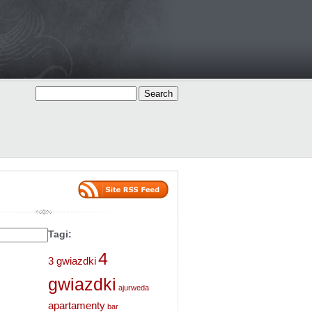
Tagi:
4
3 gwiazdki
gwiazdki
ajurweda
apartamenty
bar