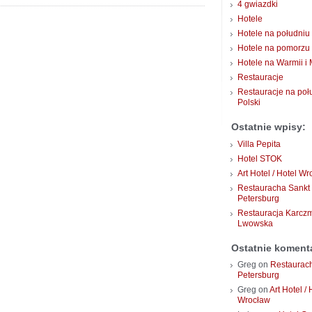
4 gwiazdki
Hotele
Hotele na południu 
Hotele na pomorzu
Hotele na Warmii i
Restauracje
Restauracje na poł
Polski
Ostatnie wpisy:
Villa Pepita
Hotel STOK
Art Hotel / Hotel W
Restauracha Sankt
Petersburg
Restauracja Karcz
Lwowska
Ostatnie koment
Greg
on
Restaurac
Petersburg
Greg
on
Art Hotel / 
Wrocław