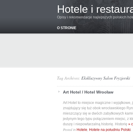
Hotele i restaur
Opisy i rekomendacje najlepszych polskich hoteli
O STRONIE
Tag Archives:
Ekskluzywny Salon Fryzjerski
Art Hotel / Hotel Wrocław
Art Hotel to miejsce magiczne i wyjątkowe, j
znajdujący się tuż obok wrocławskiego Rynk
mieszczący się w dwóch zabytkowych kamie
jedynym tego typu połączeniem miejsc, z k
duszę i niepowtarzalną historię. Historię
» c
Posted in
,
.
Hotele
Hotele na południu Polski