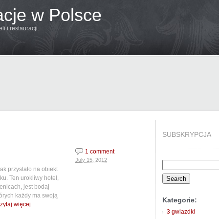
acje w Polsce
 i restauracji.
SUBSKRYPCJA
1 comment
July 15, 2012
Search
ak przystało na obiekt
for:
u. Ten urokliwy hotel,
nicach, jest bodaj
tórych każdy ma swoją
Kategorie:
zytaj więcej
3 gwiazdki