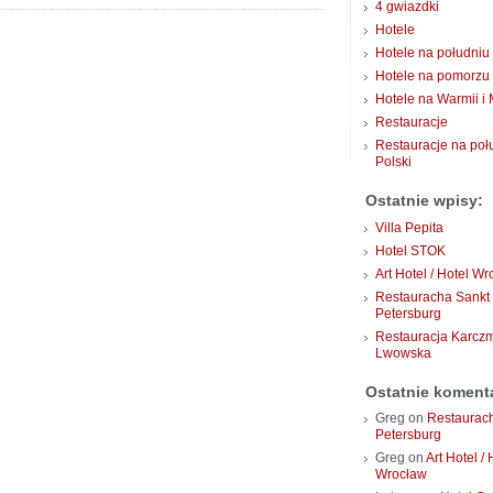
4 gwiazdki
Hotele
Hotele na południu 
Hotele na pomorzu
Hotele na Warmii i
Restauracje
Restauracje na poł
Polski
Ostatnie wpisy:
Villa Pepita
Hotel STOK
Art Hotel / Hotel W
Restauracha Sankt
Petersburg
Restauracja Karcz
Lwowska
Ostatnie koment
Greg
on
Restaurac
Petersburg
Greg
on
Art Hotel / 
Wrocław