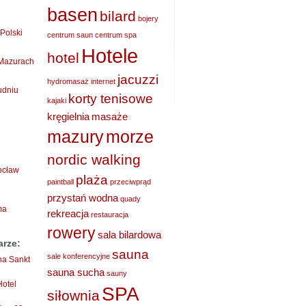
basen
bilard
bojery
Polski
centrum saun
centrum spa
Hotele
hotel
 Mazurach
jacuzzi
hydromasaż
internet
udniu
korty tenisowe
kajaki
kręgielnia
masaże
mazury
morze
nordic walking
rocław
plaża
paintball
przeciwprąd
przystań wodna
quady
ma
rekreacja
restauracja
rowery
sala bilardowa
arze:
sauna
sale konferencyjne
ha Sankt
sauna sucha
sauny
Hotel
SPA
siłownia