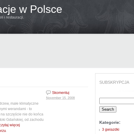
acje w Polsce
 i restauracji.
SUBSKRYPCJA
Skomentuj
November 15, 2008
Search
drzew, małe klimatyczne
for:
nymi werandami - to
 na szczęście nie do końca
oki Gdańskiej, od zachodu
Kategorie:
czytaj więcej
3 gwiazdki
.
orzu