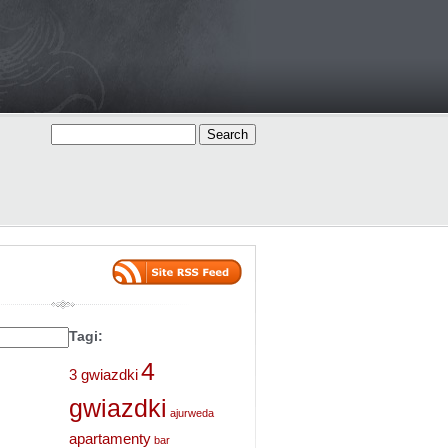
Tagi:
4
3 gwiazdki
gwiazdki
ajurweda
apartamenty
bar