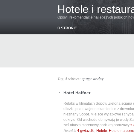
Hotele i restaur
Opisy i rekomendacje najlepszych polskich hoteli
O STRONIE
Tag Archives:
sprzęt wodny
Hotel Haffner
Relaks w klimatach Sopotu Zielona ściana 
uliczki, przedwojenne kamienice z drewnia
nieznany Sopot. Miejsce wyjątkowe i chyba
odkryte. Od wschodu obmywają je wody Zat
zaś otacza morenowy park krajobrazowy
» 
Posted in
,
,
4 gwiazdki
Hotele
Hotele na pom